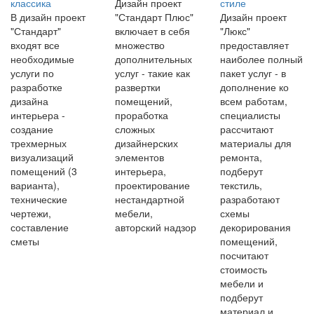
классика
Дизайн проект
стиле
В дизайн проект
"Стандарт Плюс"
Дизайн проект
"Стандарт"
включает в себя
"Люкс"
входят все
множество
предоставляет
необходимые
дополнительных
наиболее полный
услуги по
услуг - такие как
пакет услуг - в
разработке
развертки
дополнение ко
дизайна
помещений,
всем работам,
интерьера -
проработка
специалисты
создание
сложных
рассчитают
трехмерных
дизайнерских
материалы для
визуализаций
элементов
ремонта,
помещений (3
интерьера,
подберут
варианта),
проектирование
текстиль,
технические
нестандартной
разработают
чертежи,
мебели,
схемы
составление
авторский надзор
декорирования
сметы
помещений,
посчитают
стоимость
мебели и
подберут
материал и