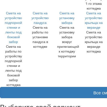
1-го этажа
коттеджа
Смета на
Смета на
Смета на
Смета на
устройство
устройство
установку
устройство
подпорной
пандуса
забора
крыльца на
стенки и
Смета на
Смета на
веранде
ленты под
работы по
установку
Смета на
боковой
установке
забора
устройство
забор
пандуса в
вокруг
крыльца на
Смета на
коттедже
прилегающей
веранде
работы по
к коттеджу
коттеджа
устройству
территории
подпорной
стенки и
ленты под
боковой
забор
коттеджа
Все с
Выберите свой вариант