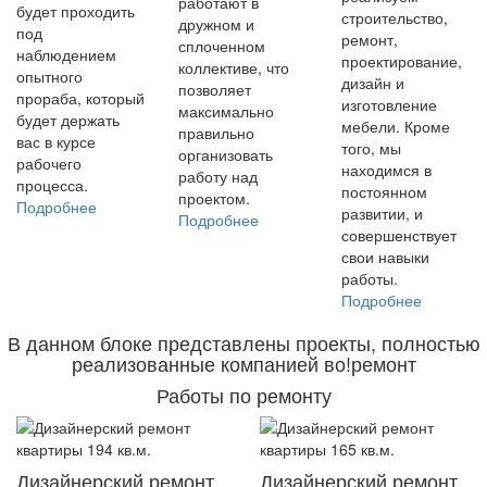
работают в
будет проходить
строительство,
дружном и
под
ремонт,
сплоченном
наблюдением
проектирование,
коллективе, что
опытного
дизайн и
позволяет
прораба, который
изготовление
максимально
будет держать
мебели. Кроме
правильно
вас в курсе
того, мы
организовать
рабочего
находимся в
работу над
процесса.
постоянном
проектом.
Подробнее
развитии, и
Подробнее
совершенствует
свои навыки
работы.
Подробнее
В данном блоке представлены проекты, полностью
реализованные компанией во!ремонт
Работы по ремонту
Дизайнерский ремонт
Дизайнерский ремонт