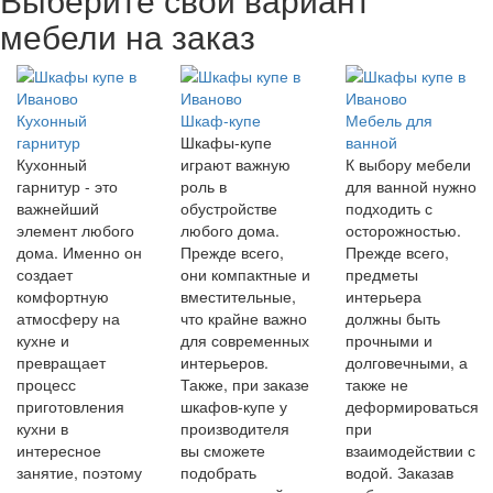
мебели на заказ
Кухонный
Шкаф-купе
Мебель для
гарнитур
Шкафы-купе
ванной
Кухонный
играют важную
К выбору мебели
гарнитур - это
роль в
для ванной нужно
важнейший
обустройстве
подходить с
элемент любого
любого дома.
осторожностью.
дома. Именно он
Прежде всего,
Прежде всего,
создает
они компактные и
предметы
комфортную
вместительные,
интерьера
атмосферу на
что крайне важно
должны быть
кухне и
для современных
прочными и
превращает
интерьеров.
долговечными, а
процесс
Также, при заказе
также не
приготовления
шкафов-купе у
деформироваться
кухни в
производителя
при
интересное
вы сможете
взаимодействии с
занятие, поэтому
подобрать
водой. Заказав