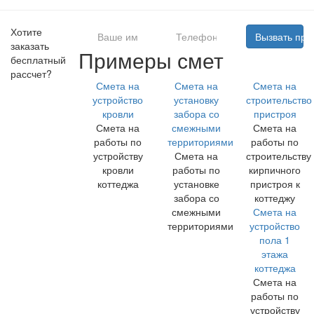
Хотите
Вызвать про
заказать
Примеры смет
бесплатный
рассчет?
Смета на
Смета на
Смета на
устройство
установку
строительство
кровли
забора со
пристроя
Смета на
смежными
Смета на
работы по
территориями
работы по
устройству
Смета на
строительству
кровли
работы по
кирпичного
коттеджа
установке
пристроя к
забора со
коттеджу
смежными
Смета на
территориями
устройство
пола 1
этажа
коттеджа
Смета на
работы по
устройству